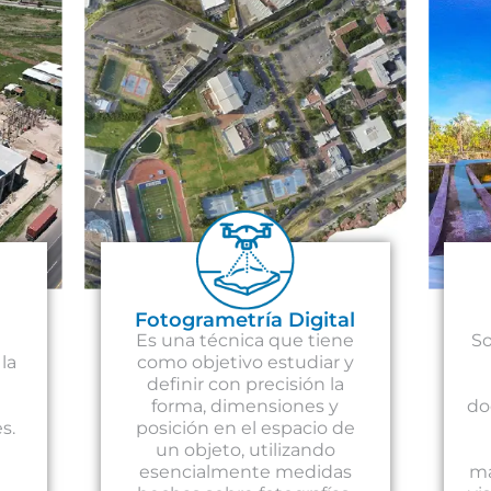
Fotogrametría Digital
Es una técnica que tiene
So
la
como objetivo estudiar y
definir con precisión la
forma, dimensiones y
do
s.
posición en el espacio de
un objeto, utilizando
esencialmente medidas
ma