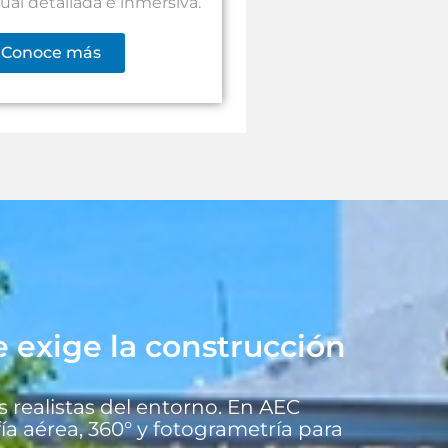
sual detallada e inmersiva.
Conoce más
e exige la construcción
s realistas del entorno. En AEC
a aérea, 360° y fotogrametría para