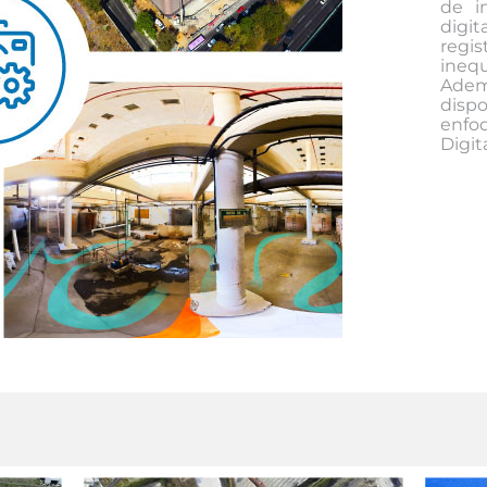
de i
digi
regi
inequ
Adem
dispo
enfo
Digit