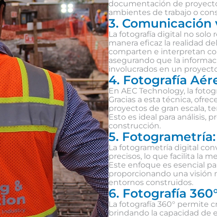
documentación de proyectos, 
ambientes de trabajo o cons
3. Comunicación v
La fotografía digital no so
manera eficaz la realidad de
comparten e interpretan co
asegurando que la informaci
involucrados en un proyecto
4. Fotografía Aér
En AEC Technology, la fotogr
Gracias a esta técnica, ofre
proyectos de gran escala, te
Esto es ideal para análisis,
construcción.
5. Fotogrametría:
La fotogrametría digital co
precisos, lo que facilita la 
Este enfoque es esencial par
proporcionando una visión má
entornos construidos.
6. Fotografía 360°
La fotografía 360° permite c
brindando la capacidad de e