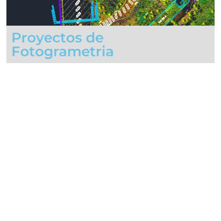
sición.
Proyectos de
vanzado.
áficos.
Fotogrametria
.