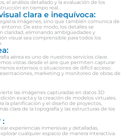
el análisis detallado y la evaluación de los
trucción en tiempo real.
isual clara e inequívoca:
lo registra imágenes, sino que también comunica de
l entorno. De este modo, los detalles se
n claridad, eliminando ambigüedades y
ón visual sea comprensible para todos los
.
ea:
afía aérea es uno de nuestros servicios clave.
cemos vistas desde el aire que permiten capturar
rrenos extensos o situaciones de difícil acceso.
 presentaciones, marketing y monitoreo de obras de
nvierte las imágenes capturadas en datos 3D
medición exacta y la creación de modelos virtuales.
a la planificación y el diseño de proyectos,
s clara de la topografía y las estructuras de los
 :
rear experiencias inmersivas y detalladas,
xplorar cualquier espacio de manera interactiva.