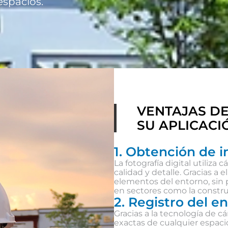
spacios.
VENTAJAS DE
SU APLICACI
1. Obtención de 
La fotografía digital utiliz
calidad y detalle. Gracias a 
elementos del entorno, sin p
en sectores como la construc
2. Registro del e
Gracias a la tecnología de c
exactas de cualquier espacio