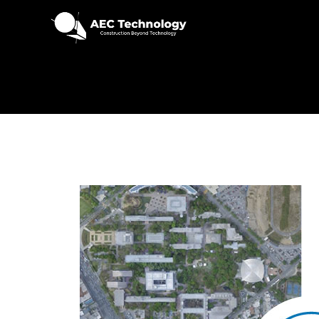
Detalles reales, imágenes
La fotografía digital captura imágenes pr
entorno. La fotografía 360° ofrece vistas
interactivas, mientras que la fotogrametr
imágenes en modelos 3D para análisis de