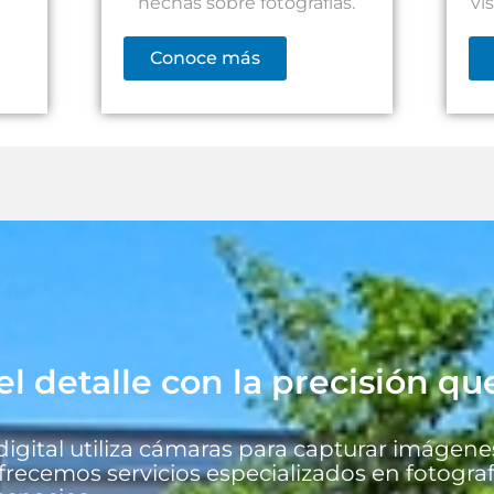
hechas sobre fotografías.
vi
Conoce más
el detalle con la precisión qu
 digital utiliza cámaras para capturar imágene
recemos servicios especializados en fotografí