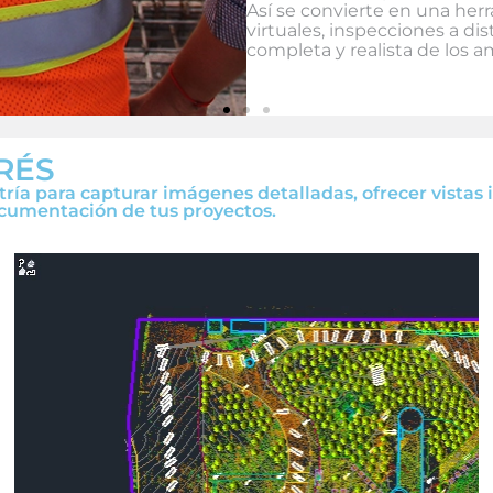
Así se convierte en una her
virtuales, inspecciones a di
completa y realista de los a
RÉS
etría para capturar imágenes detalladas, ofrecer vistas
documentación de tus proyectos.
igital
al diseñado para capturar
n de objetos en el espacio,
as. Esta técnica permite
ando procesos de análisis,