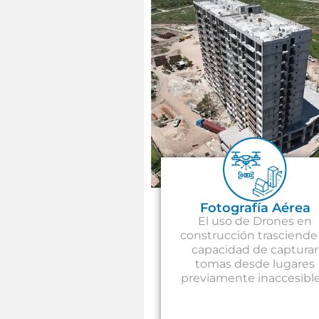
Fotografía Aérea
El uso de Drones en
construcción trasciende 
capacidad de capturar
tomas desde lugares
previamente inaccesible