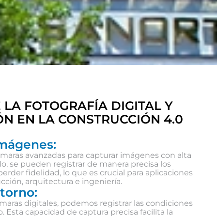
 LA FOTOGRAFÍA DIGITAL Y
ÓN EN LA CONSTRUCCIÓN 4.0
imágenes:
a cámaras avanzadas para capturar imágenes con alta
ello, se pueden registrar de manera precisa los
erder fidelidad, lo que es crucial para aplicaciones
ción, arquitectura e ingeniería.
ntorno:
ámaras digitales, podemos registrar las condiciones
. Esta capacidad de captura precisa facilita la