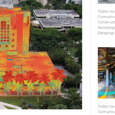
Todos los
Comunica
Construct
tecnologí
Ranging)
Todos los
Comunica