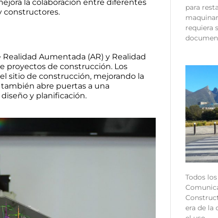
ejora la colaboración entre diferentes
para rest
y constructores.
maquinari
requiera 
document
 Realidad Aumentada (AR) y Realidad
de proyectos de construcción. Los
l sitio de construcción, mejorando la
o también abre puertas a una
 diseño y planificación.
Todos los
Comunica
Construct
era de la 
el uso