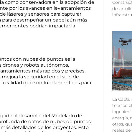
ida como conservadora en la adopción de
Construct
ente por los avances en levantamientos
desarroll
de láseres y sensores para capturar
infraestru
ada para desempeñar un papel aún más
 emergentes podrían impactar la
ntos con nubes de puntos es la
os drones y robots autónomos,
vantamientos más rápidos y precisos,
 mejora la seguridad en el sitio de
lta calidad que son fundamentales para
La Captur
técnico c
ingenierí
igado al desarrollo del Modelado de
energía, m
 profunda de datos de nubes de puntos
otros, qu
s más detallados de los proyectos. Esto
reales de