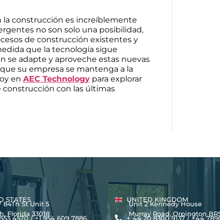
 la construcción es increíblemente
gentes no son solo una posibilidad,
ocesos de construcción existentes y
 medida que la tecnología sigue
ión se adapte y aproveche estas nuevas
r que su empresa se mantenga a la
hoy en
AEC Technology
para explorar
construcción con las últimas
D STATES
UNITED KINGDOM
4Th St Unit 5
Unit 2 Kennedy House
 Florida 33018
Murray Road, Orpington BR
 553 4570 / +1 954 609 7886
+ 44 20 8300 9137 / +44 789