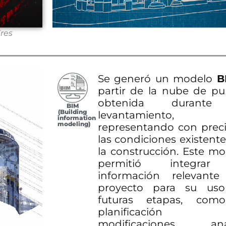
res
Se generó un modelo
B
partir de la nube de pu
obtenida durante
BIM
(Building
levantamiento,
information
modeling)
representando con preci
las condiciones existent
la construcción. Este m
permitió integrar
información relevante
proyecto para su us
futuras etapas, com
planificación
modificaciones, anál