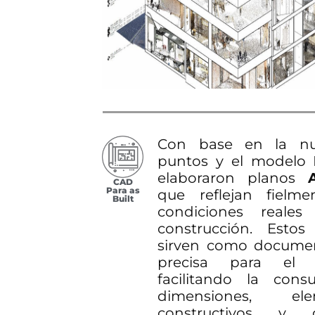
Con base en la n
puntos y el modelo 
elaboraron planos
CAD
Para as
que reflejan fielme
Built
condiciones reales
construcción. Estos
sirven como docume
precisa para el cl
facilitando la cons
dimensiones, ele
constructivos y de