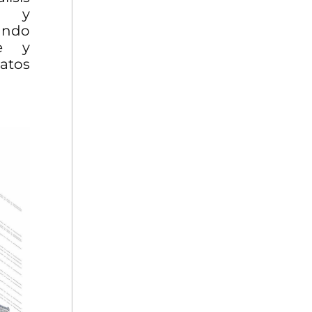
s y
ando
te y
tos