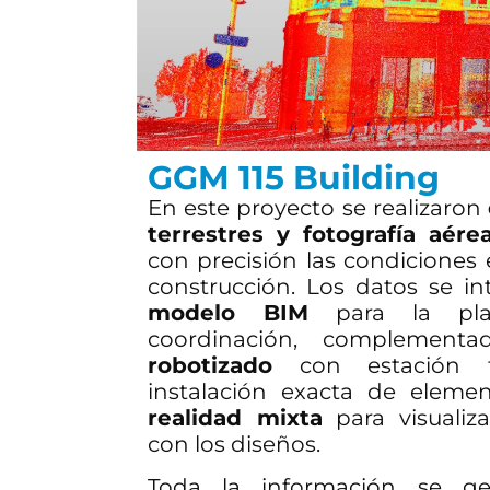
GGM 115 Building
En este proyecto se realizaron
terrestres y fotografía aére
con precisión las condiciones 
construcción. Los datos se i
modelo BIM
para la plan
coordinación, complemen
robotizado
con estación t
instalación exacta de eleme
realidad mixta
para visualiza
con los diseños.
Toda la información se g