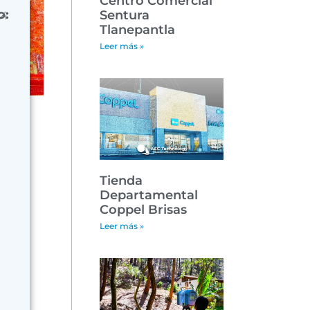
Centro Comercial
o:
Sentura
24
Tlanepantla
Leer más »
Tienda
Departamental
Coppel Brisas
Leer más »