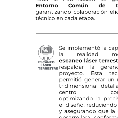
Entorno Común de D
garantizando colaboración efic
técnico en cada etapa.
Se implementó la cap
la realidad med
escaneo láser terres
ESCANEO
LÁSER
respaldar la geren
TERRESTRE
proyecto. Esta tec
permitió generar un
tridimensional detall
centro comer
optimizando la preci
el diseño, reduciendo
y asegurando que la 
desarrollara conform