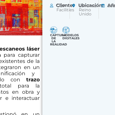
Cliente:
Ubicación:
Añ
GCP
Londres,
20
Facilities
Reino
Unido
CAPTURA
MODELOS
DE
DIGITALES
LA
REALIDAD
escaneos láser
a
para capturar
existentes de la
ntegraron en un
ificación y
tado con
trazo
otal para la
ntos en obra y
r e interactuar
estionó en un