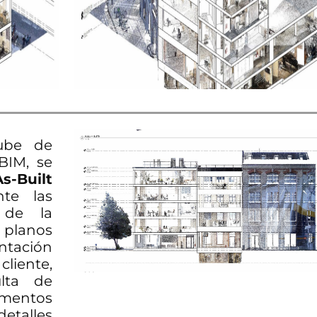
ube de
BIM, se
As-Built
nte las
 de la
 planos
ntación
iente,
ulta de
mentos
talles