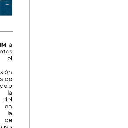
IM
a
ntos
 el
sión
es de
odelo
 la
 del
o en
o la
 de
isis