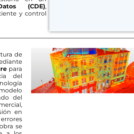
atos (CDE)
,
iente y control
tura de
iante
tre
para
cia del
nología
 modelo
ado del
cial,
sión en
 errores
obra se
e a los