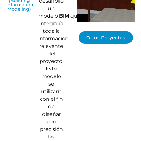
(Building
desarrolló
Information
un
Modeling)
modelo
BIM
que
integraría
toda la
Otros Proyectos
información
relevante
del
proyecto.
Este
modelo
se
utilizaría
con el fin
de
diseñar
con
precisión
las