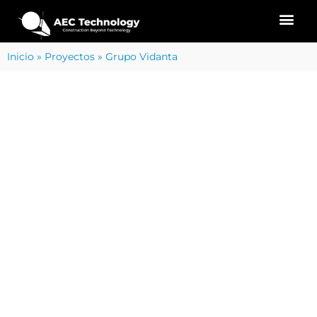
Inicio
»
Proyectos
»
Grupo Vidanta
SERVICIOS DE PROYECTO
CAPTURA DE LA
FOTOGRAFÍA
MODELOS
REALIDAD
DIGITAL
DIGITALES