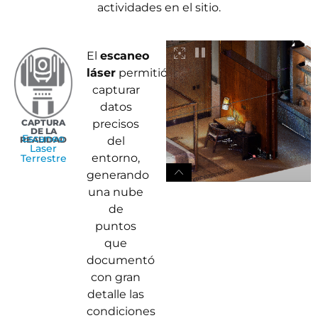
actividades en el sitio.
El
escaneo
láser
permitió
capturar
datos
CAPTURA
precisos
DE LA
Escaneo
REALIDAD
del
Laser
entorno,
Terrestre
generando
una nube
de
puntos
que
documentó
con gran
detalle las
condiciones