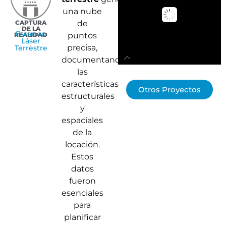
una nube
CAPTURA
de
DE LA
Escaneo
REALIDAD
puntos
Láser
precisa,
Terrestre
documentando
las
características
Otros Proyectos
estructurales
y
espaciales
de la
locación.
Estos
datos
fueron
esenciales
para
planificar