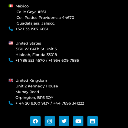
México
Calle Goya #561
Col. Prados Providencia 44670
Guadalajara, Jalisco.
+52 1 33 1587 6661
United States
3130 W 84Th St Unit 5
Hialeah, Florida 33018
+1 786 553 4570 / +1 954 609 7886
United Kingdom
Unit 2 Kennedy House
Murray Road
Orpington, BR5 3QY
+ 44 20 8300 9137 / +44 7896 341222